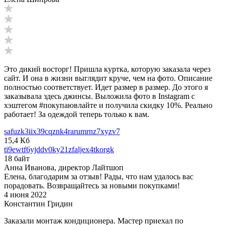
Это дикий восторг! Пришла куртка, которую заказала через
сайт. И она в жизни выглядит круче, чем на фото. Описание
полностью соответствует. Идет размер в размер. До этого я
заказывала здесь джинсы. Выложила фото в Instagram с
хэштегом #покупаювлайте и получила скидку 10%. Реально
работает! За одеждой теперь только к вам.
safuzk3iix39cqznk4rarumrnz7xyzv7
15,4 Кб
ti9ewtf6yjddv0ky21zfaljex4tkorgk
18 байт
Анна Иванова, директор Лайтшоп
Елена, благодарим за отзыв! Рады, что нам удалось вас
порадовать. Возвращайтесь за новыми покупками!
4 июня 2022
Константин Гридин
Заказали монтаж кондиционера. Мастер приехал по