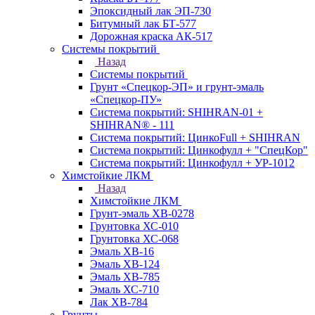
Эпоксидный лак ЭП-730
Битумный лак БТ-577
Дорожная краска АК-517
Системы покрытий
Назад
Системы покрытий
Грунт «Спецкор-ЭП» и грунт-эмаль
«Спецкор-ПУ»
Система покрытий: SHIHRAN-01 +
SHIHRAN® - 111
Система покрытий: ЦинкоFull + SHIHRAN
Система покрытий: Цинкофулл + "СпецКор"
Система покрытий: Цинкофулл + УР-1012
Химстойкие ЛКМ
Назад
Химстойкие ЛКМ
Грунт-эмаль ХВ-0278
Грунтовка ХС-010
Грунтовка ХС-068
Эмаль ХВ-16
Эмаль ХВ-124
Эмаль ХВ-785
Эмаль ХС-710
Лак ХВ-784
Грунты