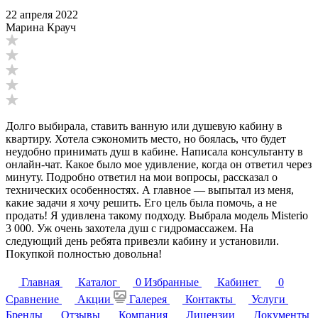
22 апреля 2022
Марина Крауч
Долго выбирала, ставить ванную или душевую кабину в
квартиру. Хотела сэкономить место, но боялась, что будет
неудобно принимать душ в кабине. Написала консультанту в
онлайн-чат. Какое было мое удивление, когда он ответил через
минуту. Подробно ответил на мои вопросы, рассказал о
технических особенностях. А главное — выпытал из меня,
какие задачи я хочу решить. Его цель была помочь, а не
продать! Я удивлена такому подходу. Выбрала модель Misterio
3 000. Уж очень захотела душ с гидромассажем. На
следующий день ребята привезли кабину и установили.
Покупкой полностью довольна!
Главная
Каталог
0
Избранные
Кабинет
0
Сравнение
Акции
Галерея
Контакты
Услуги
Бренды
Отзывы
Компания
Лицензии
Документы