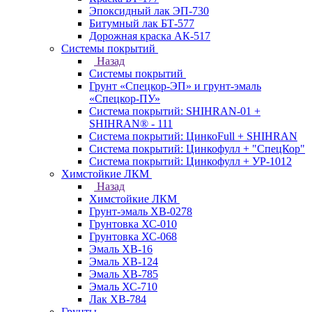
Эпоксидный лак ЭП-730
Битумный лак БТ-577
Дорожная краска АК-517
Системы покрытий
Назад
Системы покрытий
Грунт «Спецкор-ЭП» и грунт-эмаль
«Спецкор-ПУ»
Система покрытий: SHIHRAN-01 +
SHIHRAN® - 111
Система покрытий: ЦинкоFull + SHIHRAN
Система покрытий: Цинкофулл + "СпецКор"
Система покрытий: Цинкофулл + УР-1012
Химстойкие ЛКМ
Назад
Химстойкие ЛКМ
Грунт-эмаль ХВ-0278
Грунтовка ХС-010
Грунтовка ХС-068
Эмаль ХВ-16
Эмаль ХВ-124
Эмаль ХВ-785
Эмаль ХС-710
Лак ХВ-784
Грунты