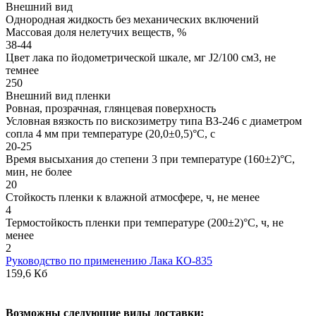
Внешний вид
Однородная жидкость без механических включений
Массовая доля нелетучих веществ, %
38-44
Цвет лака по йодометрической шкале, мг J2/100 см3, не
темнее
250
Внешний вид пленки
Ровная, прозрачная, глянцевая поверхность
Условная вязкость по вискозиметру типа ВЗ-246 с диаметром
сопла 4 мм при температуре (20,0±0,5)°С, с
20-25
Время высыхания до степени 3 при температуре (160±2)°С,
мин, не более
20
Стойкость пленки к влажной атмосфере, ч, не менее
4
Термостойкость пленки при температуре (200±2)°С, ч, не
менее
2
Руководство по применению Лака КО-835
159,6 Кб
В
озможны следующие виды доставки: