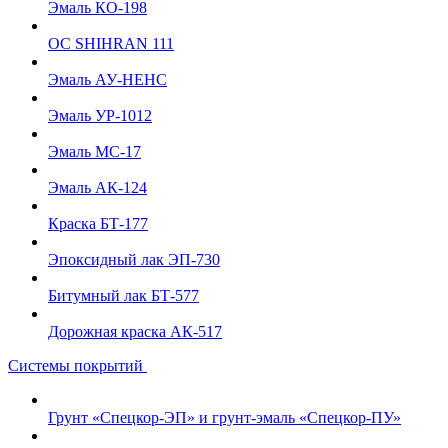
Эмаль КО-198
ОС SHIHRAN 111
Эмаль АУ-НЕНС
Эмаль УР-1012
Эмаль МС-17
Эмаль АК-124
Краска БТ-177
Эпоксидный лак ЭП-730
Битумный лак БТ-577
Дорожная краска АК-517
Системы покрытий
Грунт «Спецкор-ЭП» и грунт-эмаль «Спецкор-ПУ»