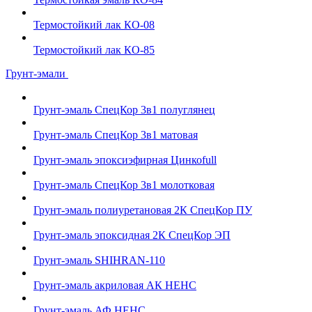
Термостойкий лак КО-08
Термостойкий лак КО-85
Грунт-эмали
Грунт-эмаль СпецКор 3в1 полуглянец
Грунт-эмаль СпецКор 3в1 матовая
Грунт-эмаль эпоксиэфирная Цинкоfull
Грунт-эмаль СпецКор 3в1 молотковая
Грунт-эмаль полиуретановая 2К СпецКор ПУ
Грунт-эмаль эпоксидная 2К СпецКор ЭП
Грунт-эмаль SHIHRAN-110
Грунт-эмаль акриловая АК НЕНС
Грунт-эмаль АФ НЕНС