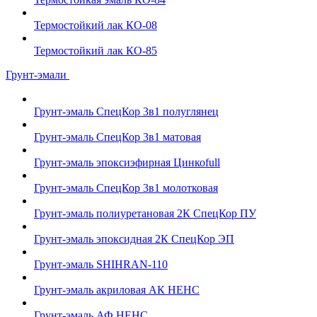
Термостойкий лак КО-08
Термостойкий лак КО-85
Грунт-эмали
Грунт-эмаль СпецКор 3в1 полуглянец
Грунт-эмаль СпецКор 3в1 матовая
Грунт-эмаль эпоксиэфирная Цинкоfull
Грунт-эмаль СпецКор 3в1 молотковая
Грунт-эмаль полиуретановая 2К СпецКор ПУ
Грунт-эмаль эпоксидная 2К СпецКор ЭП
Грунт-эмаль SHIHRAN-110
Грунт-эмаль акриловая АК НЕНС
Грунт-эмаль АФ НЕНС