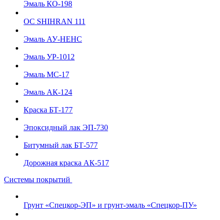
Эмаль КО-198
ОС SHIHRAN 111
Эмаль АУ-НЕНС
Эмаль УР-1012
Эмаль МС-17
Эмаль АК-124
Краска БТ-177
Эпоксидный лак ЭП-730
Битумный лак БТ-577
Дорожная краска АК-517
Системы покрытий
Грунт «Спецкор-ЭП» и грунт-эмаль «Спецкор-ПУ»