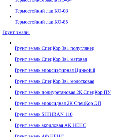
Термостойкий лак КО-08
Термостойкий лак КО-85
Грунт-эмали
Грунт-эмаль СпецКор 3в1 полуглянец
Грунт-эмаль СпецКор 3в1 матовая
Грунт-эмаль эпоксиэфирная Цинкоfull
Грунт-эмаль СпецКор 3в1 молотковая
Грунт-эмаль полиуретановая 2К СпецКор ПУ
Грунт-эмаль эпоксидная 2К СпецКор ЭП
Грунт-эмаль SHIHRAN-110
Грунт-эмаль акриловая АК НЕНС
Грунт-эмаль АФ НЕНС