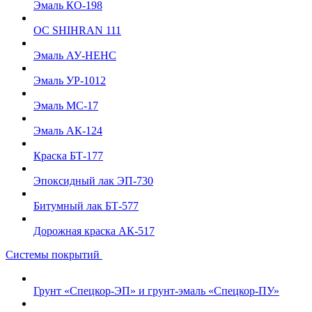
Эмаль КО-198
ОС SHIHRAN 111
Эмаль АУ-НЕНС
Эмаль УР-1012
Эмаль МС-17
Эмаль АК-124
Краска БТ-177
Эпоксидный лак ЭП-730
Битумный лак БТ-577
Дорожная краска АК-517
Системы покрытий
Грунт «Спецкор-ЭП» и грунт-эмаль «Спецкор-ПУ»