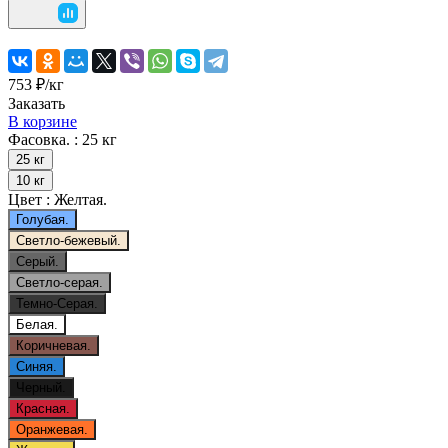
753 ₽/
кг
Заказать
В корзине
Фасовка. :
25 кг
25 кг
10 кг
Цвет :
Желтая.
Голубая.
Светло-бежевый.
Серый.
Светло-серая.
Темно-Серая.
Белая.
Коричневая.
Синяя.
Черный.
Красная.
Оранжевая.