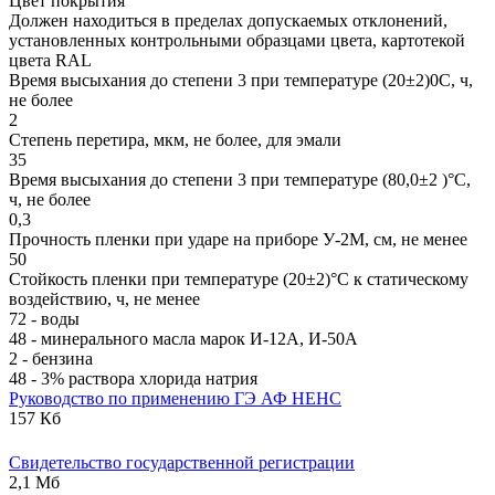
Цвет покрытия
Должен находиться в пределах допускаемых отклонений,
установленных контрольными образцами цвета, картотекой
цвета RAL
Время высыхания до степени 3 при температуре (20±2)0С, ч,
не более
2
Степень перетира, мкм, не более, для эмали
35
Время высыхания до степени 3 при температуре (80,0±2 )°С,
ч, не более
0,3
Прочность пленки при ударе на приборе У-2М, см, не менее
50
Стойкость пленки при температуре (20±2)°С к статическому
воздействию, ч, не менее
72 - воды
48 - минерального масла марок И-12А, И-50А
2 - бензина
48 - 3% раствора хлорида натрия
Руководство по применению ГЭ АФ НЕНС
157 Кб
Свидетельство государственной регистрации
2,1 Мб