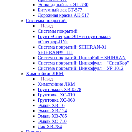
Эпоксидный лак ЭП-730
Битумный лак БТ-577
Дорожная краска АК-517
Системы покрытий
Назад
Системы покрытий
Грунт «Спецкор-ЭП» и грунт-эмаль
«Спецкор-ПУ»
Система покрытий: SHIHRAN-01 +
SHIHRAN® - 111
Система покрытий: ЦинкоFull + SHIHRAN
Система покрытий: Цинкофулл + "СпецКор"
Система покрытий: Цинкофулл + УР-1012
Химстойкие ЛКМ
Назад
Химстойкие ЛКМ
Грунт-эмаль ХВ-0278
Грунтовка ХС-010
Грунтовка ХС-068
Эмаль ХВ-16
Эмаль ХВ-124
Эмаль ХВ-785
Эмаль ХС-710
Лак ХВ-784
Грунты