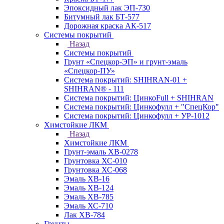
Эпоксидный лак ЭП-730
Битумный лак БТ-577
Дорожная краска АК-517
Системы покрытий
Назад
Системы покрытий
Грунт «Спецкор-ЭП» и грунт-эмаль
«Спецкор-ПУ»
Система покрытий: SHIHRAN-01 +
SHIHRAN® - 111
Система покрытий: ЦинкоFull + SHIHRAN
Система покрытий: Цинкофулл + "СпецКор"
Система покрытий: Цинкофулл + УР-1012
Химстойкие ЛКМ
Назад
Химстойкие ЛКМ
Грунт-эмаль ХВ-0278
Грунтовка ХС-010
Грунтовка ХС-068
Эмаль ХВ-16
Эмаль ХВ-124
Эмаль ХВ-785
Эмаль ХС-710
Лак ХВ-784
Грунты