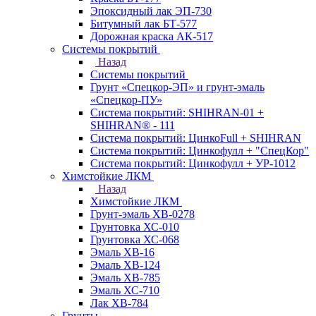
Эпоксидный лак ЭП-730
Битумный лак БТ-577
Дорожная краска АК-517
Системы покрытий
Назад
Системы покрытий
Грунт «Спецкор-ЭП» и грунт-эмаль
«Спецкор-ПУ»
Система покрытий: SHIHRAN-01 +
SHIHRAN® - 111
Система покрытий: ЦинкоFull + SHIHRAN
Система покрытий: Цинкофулл + "СпецКор"
Система покрытий: Цинкофулл + УР-1012
Химстойкие ЛКМ
Назад
Химстойкие ЛКМ
Грунт-эмаль ХВ-0278
Грунтовка ХС-010
Грунтовка ХС-068
Эмаль ХВ-16
Эмаль ХВ-124
Эмаль ХВ-785
Эмаль ХС-710
Лак ХВ-784
Грунты