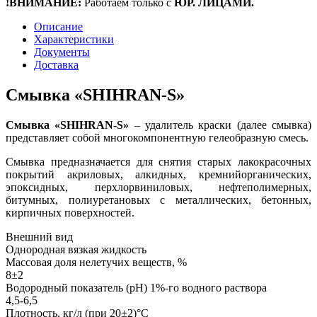
!ВНИМАНИЕ:
Работаем только с
ЮР. ЛИЦАМИ.
Описание
Характеристики
Документы
Доставка
Смывка «SHIHRAN-S»
Смывка «SHIHRAN-S»
– удалитель краски (далее смывка)
представляет собой многокомпонентную гелеобразную смесь.
Смывка предназначается для снятия старых лакокрасочных
покрытий акриловых, алкидных, кремнийорганических,
эпоксидных, перхлорвиниловых, нефтеполимерных,
битумных, полиуретановых с металлических, бетонных,
кирпичных поверхностей.
Внешний вид
Однородная вязкая жидкость
Массовая доля нелетучих веществ, %
8±2
Водородный показатель (рН) 1%-го водного раствора
4,5-6,5
Плотность, кг/л (при 20±2)°С