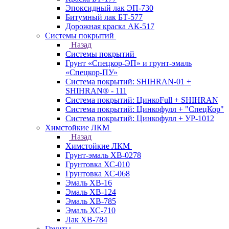
Эпоксидный лак ЭП-730
Битумный лак БТ-577
Дорожная краска АК-517
Системы покрытий
Назад
Системы покрытий
Грунт «Спецкор-ЭП» и грунт-эмаль
«Спецкор-ПУ»
Система покрытий: SHIHRAN-01 +
SHIHRAN® - 111
Система покрытий: ЦинкоFull + SHIHRAN
Система покрытий: Цинкофулл + "СпецКор"
Система покрытий: Цинкофулл + УР-1012
Химстойкие ЛКМ
Назад
Химстойкие ЛКМ
Грунт-эмаль ХВ-0278
Грунтовка ХС-010
Грунтовка ХС-068
Эмаль ХВ-16
Эмаль ХВ-124
Эмаль ХВ-785
Эмаль ХС-710
Лак ХВ-784
Грунты