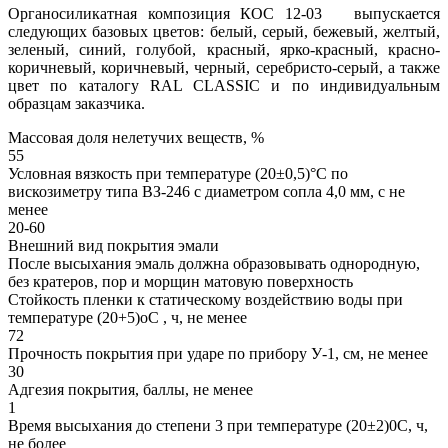
Органосиликатная композиция КОС 12-03 выпускается
следующих базовых цветов: белый, серый, бежевый, желтый,
зеленый, синий, голубой, красный, ярко-красный, красно-
коричневый, коричневый, черный, серебристо-серый, а также
цвет по каталогу RAL CLASSIC и по индивидуальным
образцам заказчика.
Массовая доля нелетучих веществ, %
55
Условная вязкость при температуре (20±0,5)°С по
вискозиметру типа ВЗ-246 с диаметром сопла 4,0 мм, с не
менее
20-60
Внешний вид покрытия эмали
После высыхания эмаль должна образовывать однородную,
без кратеров, пор и морщин матовую поверхность
Стойкость пленки к статическому воздействию воды при
температуре (20+5)оС , ч, не менее
72
Прочность покрытия при ударе по прибору У-1, см, не менее
30
Адгезия покрытия, баллы, не менее
1
Время высыхания до степени 3 при температуре (20±2)0С, ч,
не более