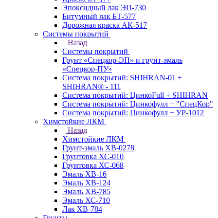
Эпоксидный лак ЭП-730
Битумный лак БТ-577
Дорожная краска АК-517
Системы покрытий
Назад
Системы покрытий
Грунт «Спецкор-ЭП» и грунт-эмаль
«Спецкор-ПУ»
Система покрытий: SHIHRAN-01 +
SHIHRAN® - 111
Система покрытий: ЦинкоFull + SHIHRAN
Система покрытий: Цинкофулл + "СпецКор"
Система покрытий: Цинкофулл + УР-1012
Химстойкие ЛКМ
Назад
Химстойкие ЛКМ
Грунт-эмаль ХВ-0278
Грунтовка ХС-010
Грунтовка ХС-068
Эмаль ХВ-16
Эмаль ХВ-124
Эмаль ХВ-785
Эмаль ХС-710
Лак ХВ-784
Грунты