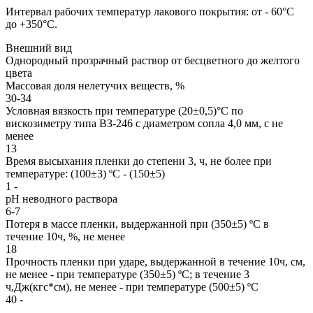
Интервал рабочих температур лакового покрытия: от - 60°С
до +350°С.
Внешний вид
Однородный прозрачный раствор от бесцветного до желтого
цвета
Массовая доля нелетучих веществ, %
30-34
Условная вязкость при температуре (20±0,5)°С по
вискозиметру типа ВЗ-246 с диаметром сопла 4,0 мм, с не
менее
13
Время высыхания пленки до степени 3, ч, не более при
температуре: (100±3) ºС - (150±5)
1 -
рH неводного раствора
6-7
Потеря в массе пленки, выдержанной при (350±5) ºС в
течение 10ч, %, не менее
18
Прочность пленки при ударе, выдержанной в течение 10ч, см,
не менее - при температуре (350±5) ºС; в течение 3
ч,Дж(кгс*см), не менее - при температуре (500±5) ºС
40 -