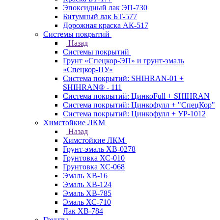
Эпоксидный лак ЭП-730
Битумный лак БТ-577
Дорожная краска АК-517
Системы покрытий
Назад
Системы покрытий
Грунт «Спецкор-ЭП» и грунт-эмаль
«Спецкор-ПУ»
Система покрытий: SHIHRAN-01 +
SHIHRAN® - 111
Система покрытий: ЦинкоFull + SHIHRAN
Система покрытий: Цинкофулл + "СпецКор"
Система покрытий: Цинкофулл + УР-1012
Химстойкие ЛКМ
Назад
Химстойкие ЛКМ
Грунт-эмаль ХВ-0278
Грунтовка ХС-010
Грунтовка ХС-068
Эмаль ХВ-16
Эмаль ХВ-124
Эмаль ХВ-785
Эмаль ХС-710
Лак ХВ-784
Грунты