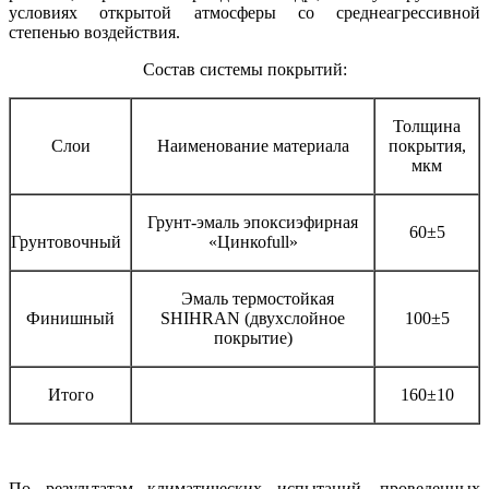
условиях открытой атмосферы со среднеагрессивной
степенью воздействия.
Состав системы покрытий:
Толщина
Слои
Наименование материала
покрытия,
мкм
Грунт-эмаль эпоксиэфирная
60±5
Грунтовочный
«Цинкоfull»
Эмаль термостойкая
Финишный
SHIHRAN (двухслойное
100±5
покрытие)
Итого
160±10
По результатам климатических испытаний, проведенных