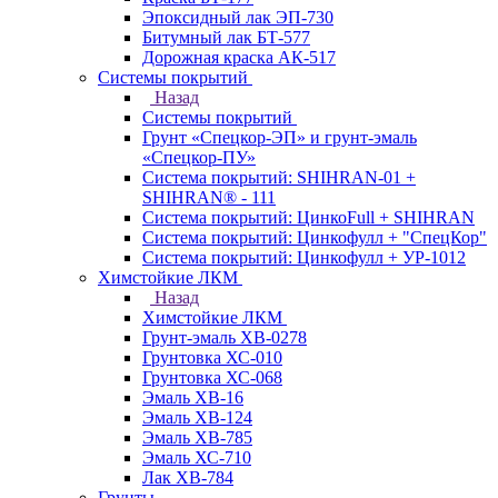
Эпоксидный лак ЭП-730
Битумный лак БТ-577
Дорожная краска АК-517
Системы покрытий
Назад
Системы покрытий
Грунт «Спецкор-ЭП» и грунт-эмаль
«Спецкор-ПУ»
Система покрытий: SHIHRAN-01 +
SHIHRAN® - 111
Система покрытий: ЦинкоFull + SHIHRAN
Система покрытий: Цинкофулл + "СпецКор"
Система покрытий: Цинкофулл + УР-1012
Химстойкие ЛКМ
Назад
Химстойкие ЛКМ
Грунт-эмаль ХВ-0278
Грунтовка ХС-010
Грунтовка ХС-068
Эмаль ХВ-16
Эмаль ХВ-124
Эмаль ХВ-785
Эмаль ХС-710
Лак ХВ-784
Грунты