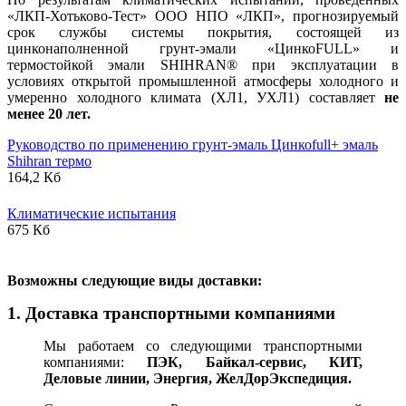
«ЛКП-Хотьково-Тест» ООО НПО «ЛКП», прогнозируемый
срок службы системы покрытия, состоящей из
цинконаполненной грунт-эмали «ЦинкоFULL» и
термостойкой эмали SHIHRAN® при эксплуатации в
условиях открытой промышленной атмосферы холодного и
умеренно холодного климата (ХЛ1, УХЛ1) составляет
не
менее 20 лет.
Руководство по применению грунт-эмаль Цинкоfull+ эмаль
Shihran термо
164,2 Кб
Климатические испытания
675 Кб
В
озможны следующие виды доставки:
1. Доставка транспортными компаниями
Мы работаем со следующими транспортными
компаниями:
ПЭК, Байкал-сервис, КИТ,
Деловые линии, Энергия, ЖелДорЭкспедиция.