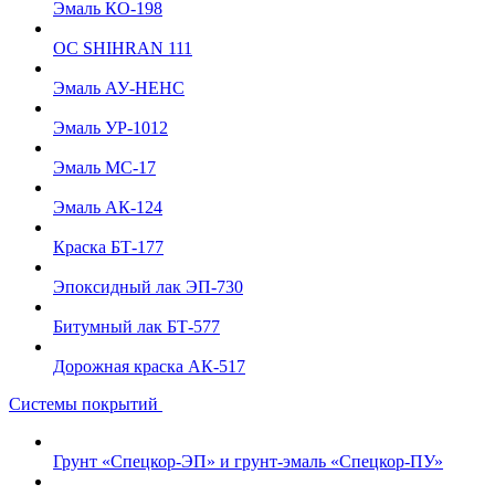
Эмаль КО-198
ОС SHIHRAN 111
Эмаль АУ-НЕНС
Эмаль УР-1012
Эмаль МС-17
Эмаль АК-124
Краска БТ-177
Эпоксидный лак ЭП-730
Битумный лак БТ-577
Дорожная краска АК-517
Системы покрытий
Грунт «Спецкор-ЭП» и грунт-эмаль «Спецкор-ПУ»