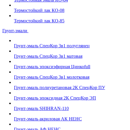
Термостойкий лак КО-08
Термостойкий лак КО-85
Грунт-эмали
Грунт-эмаль СпецКор 3в1 полуглянец
Грунт-эмаль СпецКор 3в1 матовая
Грунт-эмаль эпоксиэфирная Цинкоfull
Грунт-эмаль СпецКор 3в1 молотковая
Грунт-эмаль полиуретановая 2К СпецКор ПУ
Грунт-эмаль эпоксидная 2К СпецКор ЭП
Грунт-эмаль SHIHRAN-110
Грунт-эмаль акриловая АК НЕНС
Грунт-эмаль АФ НЕНС