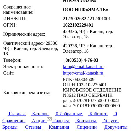
НПФ«ЭМАЛЬ»
Сокращенное
ООО НПФ«ЭМАЛЬ»
наименование:
ИНН/КПП:
2123002682 / 212301001
ОГРН:
1022102229401
429336, ЧР, г Канаш, тер.
Юридический адрес:
Элеватор, 18
Фактический адрес:429336,
429336, ЧР, г Канаш, тер.
ЧР, г Канаш, тер. Элеватор,
Элеватор, 18
18
Телефон:
+
8(83533) 4-76-83
Электронная почта:
kom@emal-kanash.ru
Сайт:
https://emal-kanash.ru
БИК 043304609
ОГРН 1022102229401
КИРОВСКОЕ ОТДЕЛЕНИЕ
Банковские реквизиты:
N8612 ПАО СБЕРБАНК
р/сч. 40702810775060100041
к/сч. 30101810300000000609
Главная
Каталог
0
Избранные
Кабинет
0
Сравнение
Акции
Галерея
Контакты
Услуги
Бренды
Отзывы
Компания
Лицензии
Документы