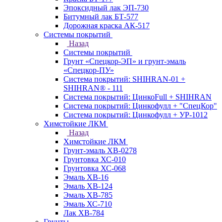
Эпоксидный лак ЭП-730
Битумный лак БТ-577
Дорожная краска АК-517
Системы покрытий
Назад
Системы покрытий
Грунт «Спецкор-ЭП» и грунт-эмаль
«Спецкор-ПУ»
Система покрытий: SHIHRAN-01 +
SHIHRAN® - 111
Система покрытий: ЦинкоFull + SHIHRAN
Система покрытий: Цинкофулл + "СпецКор"
Система покрытий: Цинкофулл + УР-1012
Химстойкие ЛКМ
Назад
Химстойкие ЛКМ
Грунт-эмаль ХВ-0278
Грунтовка ХС-010
Грунтовка ХС-068
Эмаль ХВ-16
Эмаль ХВ-124
Эмаль ХВ-785
Эмаль ХС-710
Лак ХВ-784
Грунты