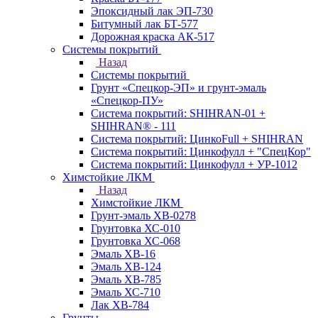
Эпоксидный лак ЭП-730
Битумный лак БТ-577
Дорожная краска АК-517
Системы покрытий
Назад
Системы покрытий
Грунт «Спецкор-ЭП» и грунт-эмаль
«Спецкор-ПУ»
Система покрытий: SHIHRAN-01 +
SHIHRAN® - 111
Система покрытий: ЦинкоFull + SHIHRAN
Система покрытий: Цинкофулл + "СпецКор"
Система покрытий: Цинкофулл + УР-1012
Химстойкие ЛКМ
Назад
Химстойкие ЛКМ
Грунт-эмаль ХВ-0278
Грунтовка ХС-010
Грунтовка ХС-068
Эмаль ХВ-16
Эмаль ХВ-124
Эмаль ХВ-785
Эмаль ХС-710
Лак ХВ-784
Грунты